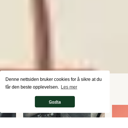
Slide 1 of 2.
Denne nettsiden bruker cookies for å sikre at du
får den beste opplevelsen.
Les mer
Se tidligere bilder
Godta